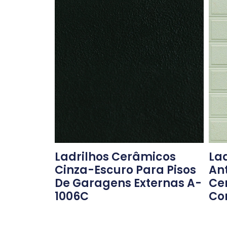
Lad
Ladrilhos Cerâmicos
An
Cinza-Escuro Para Pisos
Ce
De Garagens Externas A-
Co
1006C