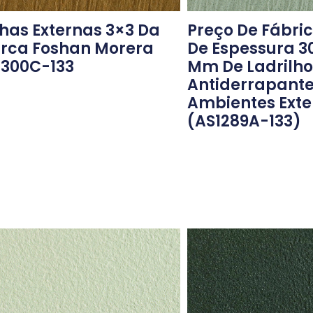
Preço De Fábri
lhas Externas 3×3 Da
De Espessura 3
rca Foshan Morera
Mm De Ladrilho
1300C-133
Antiderrapante
Ambientes Exte
(AS1289A-133)