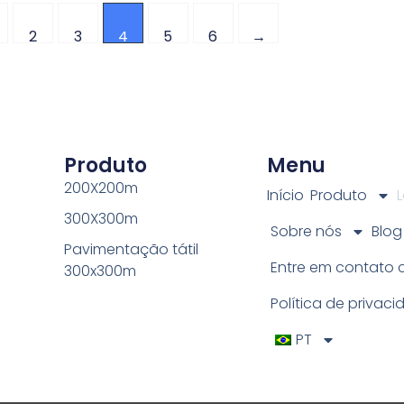
2
3
4
5
6
→
Produto
Menu
200X200m
Início
Produto
L
300X300m
Sobre nós
Blog
Pavimentação tátil
Entre em contato
300x300m
Política de privac
PT