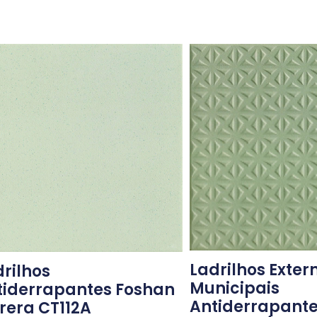
Ladrilhos Exter
rilhos
Municipais
tiderrapantes Foshan
Antiderrapante
rera CT112A