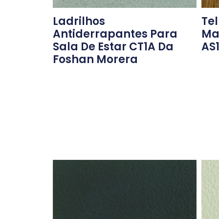
Ladrilhos
Te
Antiderrapantes Para
Ma
Sala De Estar CT1A Da
AS
Foshan Morera