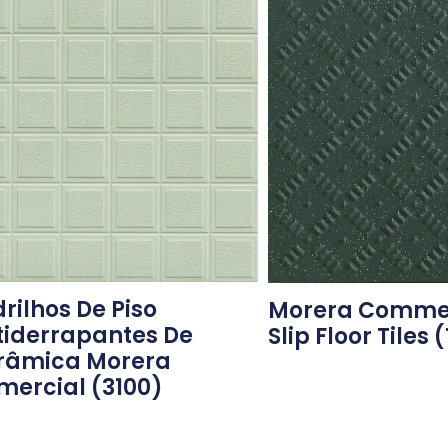
rilhos De Piso
Morera Commer
tiderrapantes De
Slip Floor Tiles
râmica Morera
mercial (3100)