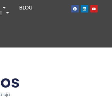
BLOG
T
tos
 loja.