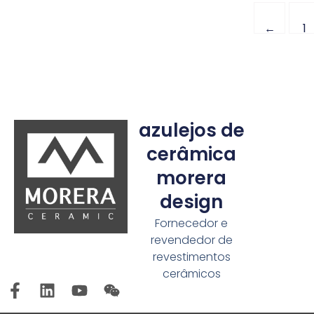
←
1
azulejos de
cerâmica
morera
design
Fornecedor e
revendedor de
revestimentos
cerâmicos