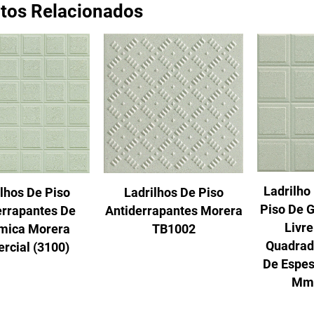
tos Relacionados
Ladrilho
Ladrilhos De Piso
lhos De Piso
Piso De 
Antiderrapantes Morera
errapantes De
Livre
TB1002
mica Morera
Quadrad
rcial (3100)
De Espes
Mm 