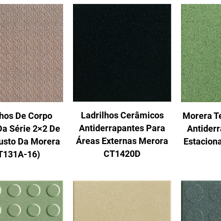
Ladrilhos Cerâmicos
lhos De Corpo
Morera T
Antiderrapantes Para
 Da Série 2×2 De
Antider
Áreas Externas Merora
usto Da Morera
Estacion
CT1420D
T131A-16)