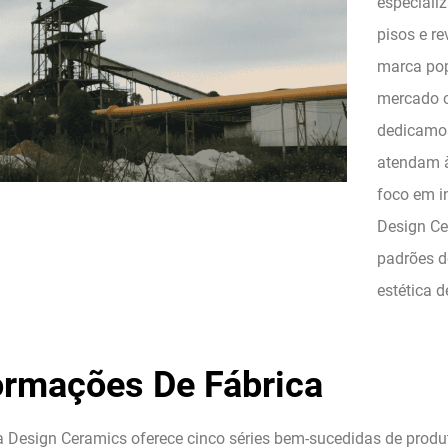
especiali
pisos e r
marca pop
mercado c
dedicamos
atendam à
foco em i
Design Cer
padrões d
estética 
ormações De Fábrica
a Design Ceramics oferece cinco séries bem-sucedidas de prod