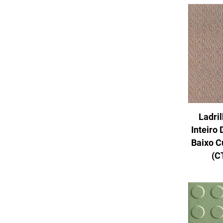
Ladri
Inteiro
Baixo C
(C