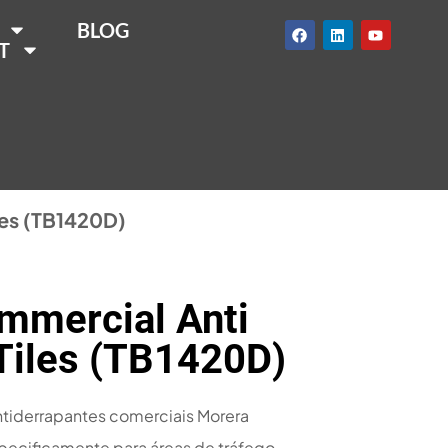
BLOG
T
les (TB1420D)
mmercial Anti
 Tiles (TB1420D)
tiderrapantes comerciais Morera
pecificamente para áreas de tráfego