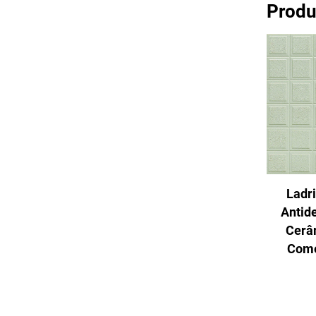
Produ
Ladri
Antid
Cerâ
Come