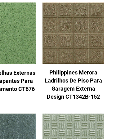
Philippines Merora
elhas Externas
Ladrilhos De Piso Para
rapantes Para
Garagem Externa
amento CT676
Design CT1342B-152