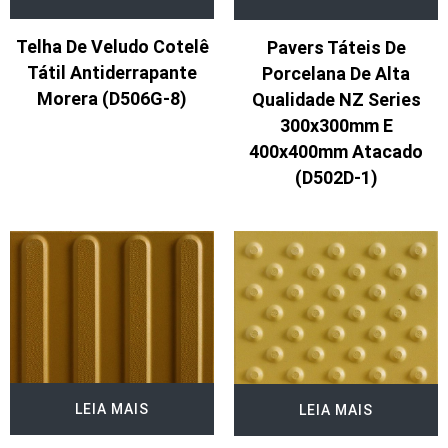
Telha De Veludo Cotelê
Pavers Táteis De
Tátil Antiderrapante
Porcelana De Alta
Morera (D506G-8)
Qualidade NZ Series
300x300mm E
400x400mm Atacado
(D502D-1)
LEIA MAIS
LEIA MAIS