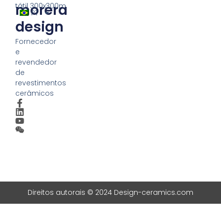
morera
tátil 300x300m
PT
design
Fornecedor
e
revendedor
de
revestimentos
cerâmicos
Direitos autorais © 2024 Design-ceramics.com