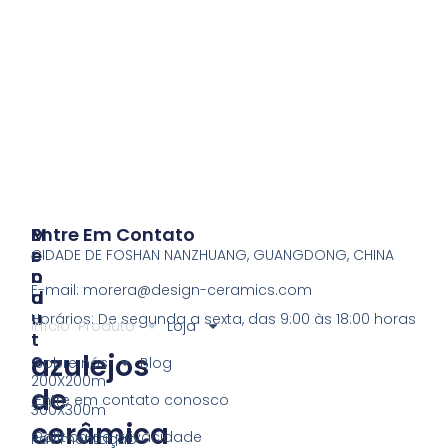
P
M
Entre Em Contato
R
E
CIDADE DE FOSHAN NANZHUANG, GUANGDONG, CHINA
O
N
E-mail:
morera@design-ceramics.com
D
U
U
Horários: De segunda a sexta, das 9:00 às 18:00 horas
Início
Produto
Loja
T
azulejos
O
Sobre nós
Blog
200X200m
de
Entre em contato conosco
300X300m
cerâmica
Política de privacidade
Pavimentação