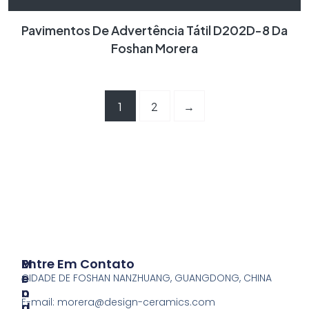
Pavimentos De Advertência Tátil D202D-8 Da
Foshan Morera
1
2
→
P
M
Entre Em Contato
R
E
CIDADE DE FOSHAN NANZHUANG, GUANGDONG, CHINA
O
N
E-mail:
morera@design-ceramics.com
D
U