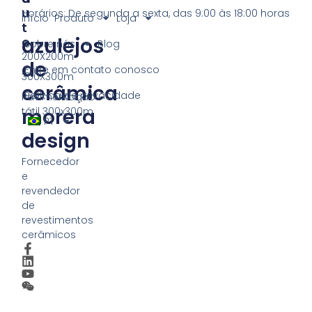
U
Horários: De segunda a sexta, das 9:00 às 18:00 horas
Início
Produto
Loja
T
azulejos
O
Sobre nós
Blog
200X200m
de
Entre em contato conosco
300X300m
cerâmica
Política de privacidade
Pavimentação
morera
tátil 300x300m
PT
design
Fornecedor
e
revendedor
de
revestimentos
cerâmicos