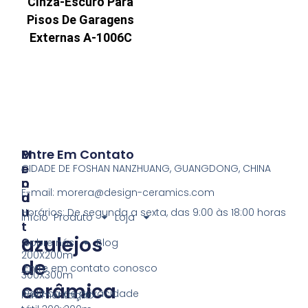
Cinza-Escuro Para
Pisos De Garagens
Externas A-1006C
P
M
Entre Em Contato
R
E
CIDADE DE FOSHAN NANZHUANG, GUANGDONG, CHINA
O
N
E-mail:
morera@design-ceramics.com
D
U
U
Horários: De segunda a sexta, das 9:00 às 18:00 horas
Início
Produto
Loja
T
azulejos
O
Sobre nós
Blog
200X200m
de
Entre em contato conosco
300X300m
cerâmica
Política de privacidade
Pavimentação