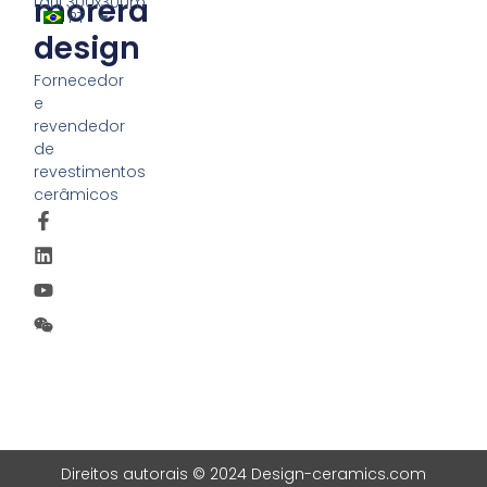
morera
tátil 300x300m
PT
design
Fornecedor
e
revendedor
de
revestimentos
cerâmicos
Direitos autorais © 2024 Design-ceramics.com