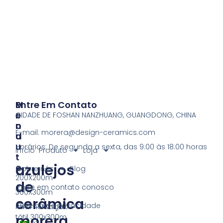
P
M
Entre Em Contato
R
E
CIDADE DE FOSHAN NANZHUANG, GUANGDONG, CHINA
O
N
E-mail:
morera@design-ceramics.com
D
U
U
Horários: De segunda a sexta, das 9:00 às 18:00 horas
Início
Produto
Loja
T
azulejos
O
Sobre nós
Blog
200X200m
de
Entre em contato conosco
300X300m
cerâmica
Política de privacidade
Pavimentação
morera
tátil 300x300m