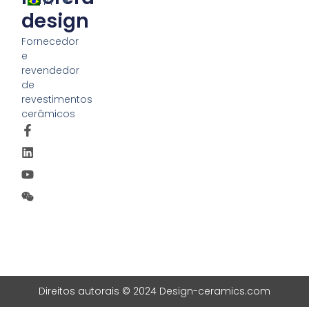
PT
design
Fornecedor
e
revendedor
de
revestimentos
cerâmicos
Direitos autorais © 2024 Design-ceramics.com