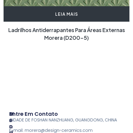
LEIA MAIS
Ladrilhos Antiderrapantes Para Áreas Externas
Morera (D200-5)
P
M
Entre Em Contato
R
E
CIDADE DE FOSHAN NANZHUANG, GUANGDONG, CHINA
O
N
E-mail:
morera@design-ceramics.com
D
U