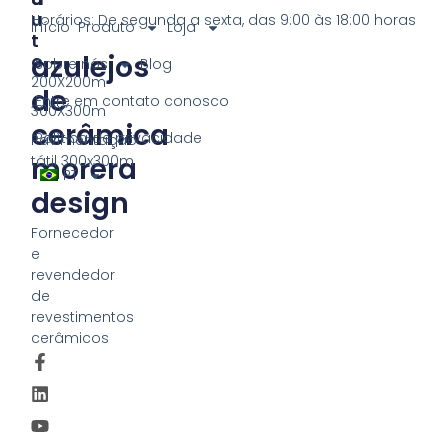
U
Horários: De segunda a sexta, das 9:00 às 18:00 horas
Início
Produto
Loja
T
azulejos
O
Sobre nós
Blog
200X200m
de
Entre em contato conosco
300X300m
cerâmica
Política de privacidade
Pavimentação
morera
tátil 300x300m
PT
design
Fornecedor
e
revendedor
de
revestimentos
cerâmicos