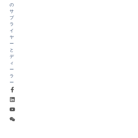
の
サ
プ
ラ
イ
ヤ
ー
と
デ
ィ
ー
ラ
ー