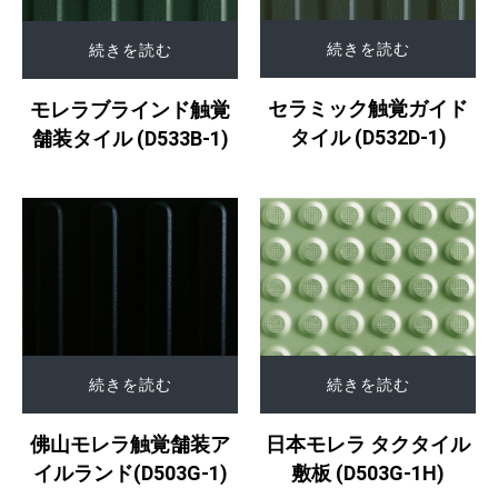
続きを読む
続きを読む
セラミック触覚ガイド
モレラブラインド触覚
タイル (D532D-1)
舗装タイル (D533B-1)
続きを読む
続きを読む
佛山モレラ触覚舗装ア
日本モレラ タクタイル
イルランド(D503G-1)
敷板 (D503G-1H)