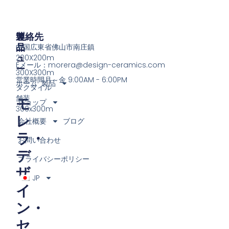
製
メ
連絡先
品
ニ
中国広東省佛山市南庄鎮
ュ
200X200m
Eメール：
morera@design-ceramics.com
ー
300X300m
営業時間月～金 9:00AM - 6:00PM
ホーム
製品
タクタイル
舗装
モ
ショップ
300x300m
レ
会社概要
ブログ
ラ・
お問い合わせ
デ
プライバシーポリシー
ザ
JP
イ
ン・
セ