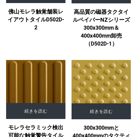
佛山モレラ触覚舗装レ
高品質の磁器タクタイ
イアウトタイルD502D-
ルペイバーNZシリーズ
2
300x300mm＆
400x400mm卸売
（D502D-1）
続きを読む
続きを読む
モレラセラミック検出
300x300mmと
可能な触覚警告タイル
400x400mmのタクティ