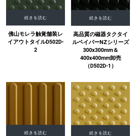
続きを読む
続きを読む
佛山モレラ触覚舗装レ
高品質の磁器タクタイ
イアウトタイルD502D-
ルペイバーNZシリーズ
2
300x300mm＆
400x400mm卸売
（D502D-1）
続きを読む
続きを読む