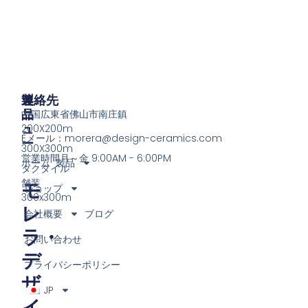
製
メ
連絡先
品
ニ
中国広東省佛山市南庄鎮
ュ
200X200m
Eメール：
morera@design-ceramics.com
ー
300X300m
営業時間月～金 9:00AM - 6:00PM
ホーム
製品
タクタイル
舗装
モ
ショップ
300x300m
レ
会社概要
ブログ
ラ・
お問い合わせ
デ
プライバシーポリシー
ザ
JP
イ