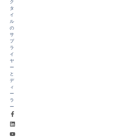
ク
タ
イ
ル
の
サ
プ
ラ
イ
ヤ
ー
と
デ
ィ
ー
ラ
ー