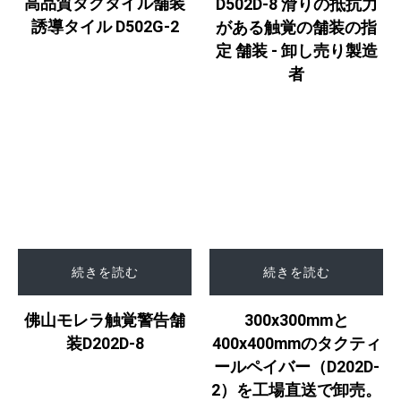
高品質タクタイル舗装
D502D-8 滑りの抵抗力
誘導タイル D502G-2
がある触覚の舗装の指
定 舗装 - 卸し売り製造
者
続きを読む
続きを読む
佛山モレラ触覚警告舗
300x300mmと
装D202D-8
400x400mmのタクティ
ールペイバー（D202D-
2）を工場直送で卸売。