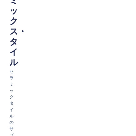
ミ
ッ
ク
ス・
タ
イ
ル
セ
ラ
ミ
ッ
ク
タ
イ
ル
の
サ
プ