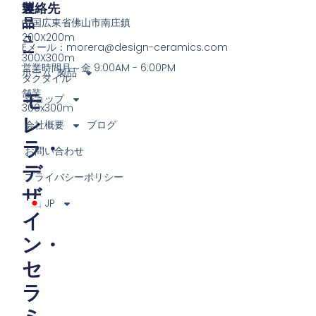
製
メ
連絡先
品
ニ
中国広東省佛山市南庄鎮
ュ
200X200m
Eメール：
morera@design-ceramics.com
ー
300X300m
営業時間月～金 9:00AM - 6:00PM
ホーム
製品
タクタイル
舗装
モ
ショップ
300x300m
レ
会社概要
ブログ
ラ・
お問い合わせ
デ
プライバシーポリシー
ザ
JP
イ
ン・
セ
ラ