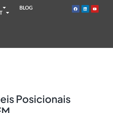
BLOG
T
eis Posicionais
EM