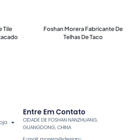
 Tile
Foshan Morera Fabricante De
tacado
Telhas De Taco
Entre Em Contato
CIDADE DE FOSHAN NANZHUANG,
oja
GUANGDONG, CHINA
E-mail:
morera@design-