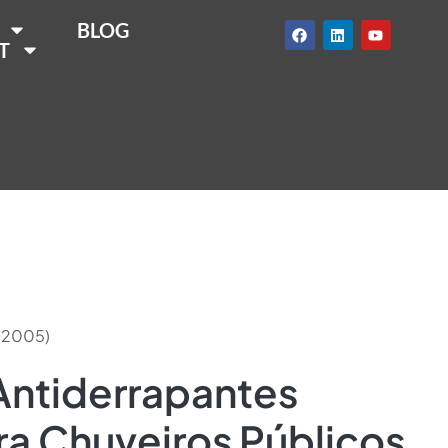
BLOG
T
TD2005)
Antiderrapantes
ra Chuveiros Públicos