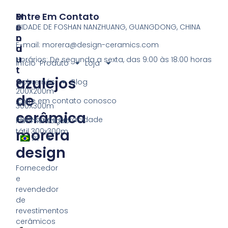
P
M
Entre Em Contato
R
E
CIDADE DE FOSHAN NANZHUANG, GUANGDONG, CHINA
O
N
E-mail:
morera@design-ceramics.com
D
U
U
Horários: De segunda a sexta, das 9:00 às 18:00 horas
Início
Produto
Loja
T
azulejos
O
Sobre nós
Blog
200X200m
de
Entre em contato conosco
300X300m
cerâmica
Política de privacidade
Pavimentação
morera
tátil 300x300m
PT
design
Fornecedor
e
revendedor
de
revestimentos
cerâmicos