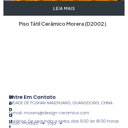
LEIA MAIS
Piso Tátil Cerâmico Morera (D2002）
P
M
Entre Em Contato
R
E
CIDADE DE FOSHAN NANZHUANG, GUANGDONG, CHINA
O
N
E-mail:
morera@design-ceramics.com
D
U
U
Horários: De segunda a sexta, das 9:00 às 18:00 horas
Início
Produto
Loja
T