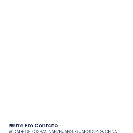
P
M
Entre Em Contato
R
E
CIDADE DE FOSHAN NANZHUANG, GUANGDONG, CHINA