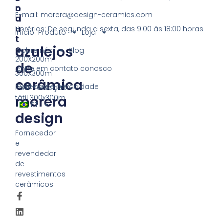
O
N
E-mail:
morera@design-ceramics.com
D
U
U
Horários: De segunda a sexta, das 9:00 às 18:00 horas
Início
Produto
Loja
T
azulejos
O
Sobre nós
Blog
200X200m
de
Entre em contato conosco
300X300m
cerâmica
Política de privacidade
Pavimentação
morera
tátil 300x300m
PT
design
Fornecedor
e
revendedor
de
revestimentos
cerâmicos