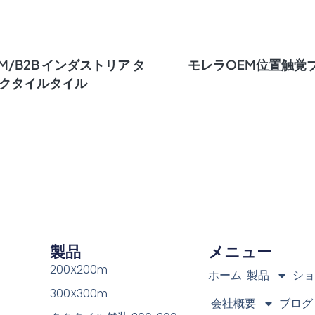
M/B2B インダストリア タ
モレラOEM位置触覚
クタイルタイル
製品
メニュー
200X200m
ホーム
製品
シ
300X300m
会社概要
ブログ