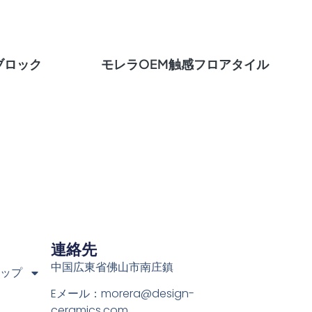
ブロック
モレラOEM触感フロアタイル
連絡先
中国広東省佛山市南庄鎮
ョップ
Eメール：
morera@design-
ceramics.com