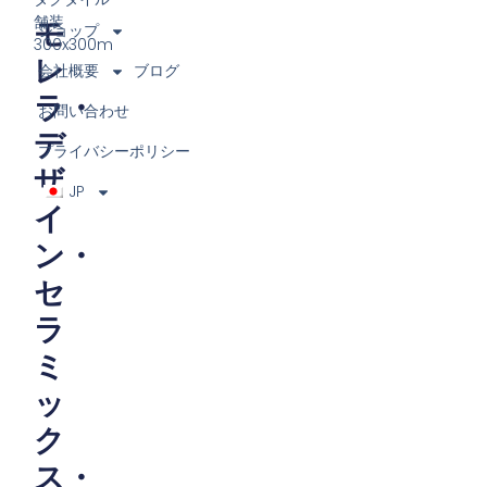
舗装
モ
ショップ
300x300m
レ
会社概要
ブログ
ラ・
お問い合わせ
デ
プライバシーポリシー
ザ
JP
イ
ン・
セ
ラ
ミ
ッ
ク
ス・