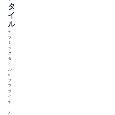
タ
イ
ル
セ
ラ
ミ
ッ
ク
タ
イ
ル
の
サ
プ
ラ
イ
ヤ
ー
と