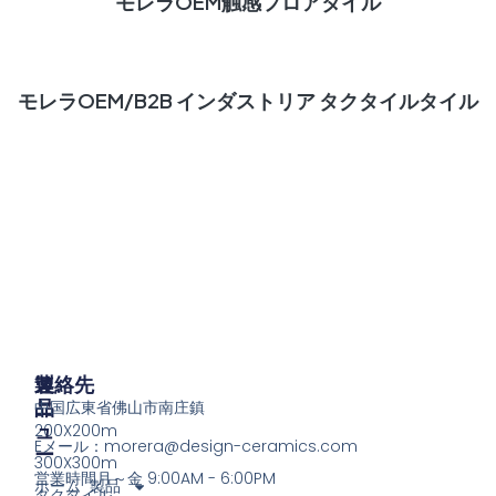
モレラOEM触感フロアタイル
続きを読む
モレラOEM/B2B インダストリア タクタイルタイル
製
メ
連絡先
品
ニ
中国広東省佛山市南庄鎮
ュ
200X200m
Eメール：
morera@design-ceramics.com
ー
300X300m
営業時間月～金 9:00AM - 6:00PM
ホーム
製品
タクタイル