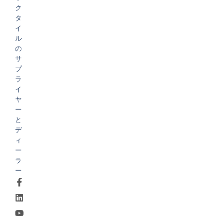
ク
タ
イ
ル
の
サ
プ
ラ
イ
ヤ
ー
と
デ
ィ
ー
ラ
ー