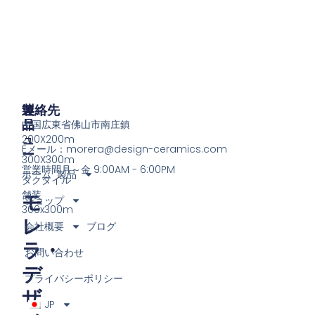
製
メ
連絡先
品
ニ
中国広東省佛山市南庄鎮
ュ
200X200m
Eメール：
morera@design-ceramics.com
ー
300X300m
営業時間月～金 9:00AM - 6:00PM
ホーム
製品
タクタイル
舗装
モ
ショップ
300x300m
レ
会社概要
ブログ
ラ・
お問い合わせ
デ
プライバシーポリシー
ザ
JP