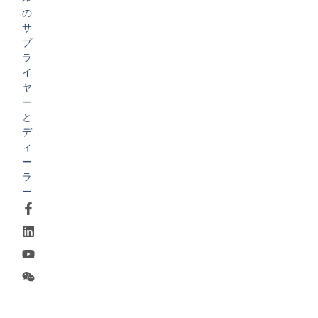
の
サ
プ
ラ
イ
ヤ
ー
と
デ
ィ
ー
ラ
ー