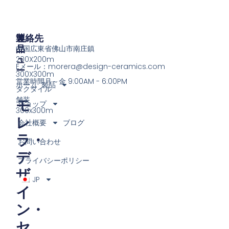
製
メ
連絡先
品
ニ
中国広東省佛山市南庄鎮
ュ
200X200m
Eメール：
morera@design-ceramics.com
ー
300X300m
営業時間月～金 9:00AM - 6:00PM
ホーム
製品
タクタイル
舗装
モ
ショップ
300x300m
レ
会社概要
ブログ
ラ・
お問い合わせ
デ
プライバシーポリシー
ザ
JP
イ
ン・
セ