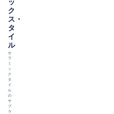
ッ
ク
ス・
タ
イ
ル
セ
ラ
ミ
ッ
ク
タ
イ
ル
の
サ
プ
ラ