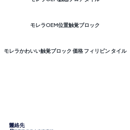
続きを読む
モレラOEM位置触覚ブロック
続きを読む
モレラかわいい触覚ブロック 価格 フィリピン タイル
製
メ
連絡先