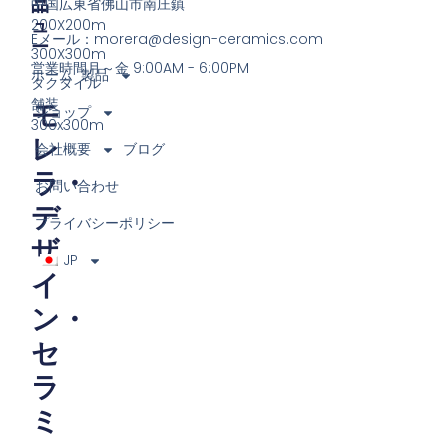
品
ニ
中国広東省佛山市南庄鎮
ュ
200X200m
Eメール：
morera@design-ceramics.com
ー
300X300m
営業時間月～金 9:00AM - 6:00PM
ホーム
製品
タクタイル
舗装
モ
ショップ
300x300m
レ
会社概要
ブログ
ラ・
お問い合わせ
デ
プライバシーポリシー
ザ
JP
イ
ン・
セ
ラ
ミ