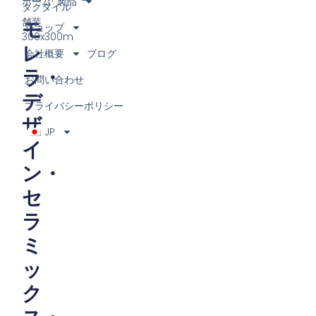
ホーム
製品
タクタイル
舗装
モ
ショップ
300x300m
レ
会社概要
ブログ
ラ・
お問い合わせ
デ
プライバシーポリシー
ザ
JP
イ
ン・
セ
ラ
ミ
ッ
ク