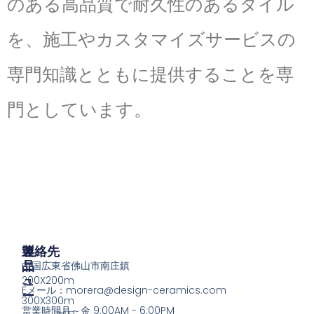
のある高品質で耐久性のあるタイル
を、施工やカスタマイズサービスの
専門知識とともに提供することを専
門としています。
製
メ
連絡先
品
ニ
中国広東省佛山市南庄鎮
ュ
200X200m
Eメール：
morera@design-ceramics.com
ー
300X300m
営業時間月～金 9:00AM - 6:00PM