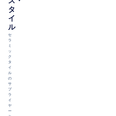
ス・
タ
イ
ル
セ
ラ
ミ
ッ
ク
タ
イ
ル
の
サ
プ
ラ
イ
ヤ
ー