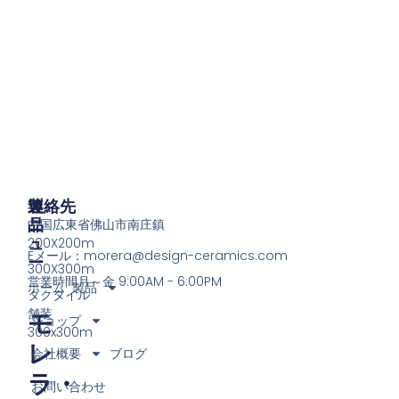
製
メ
連絡先
品
ニ
中国広東省佛山市南庄鎮
ュ
200X200m
Eメール：
morera@design-ceramics.com
ー
300X300m
営業時間月～金 9:00AM - 6:00PM
ホーム
製品
タクタイル
舗装
モ
ショップ
300x300m
レ
会社概要
ブログ
ラ・
お問い合わせ