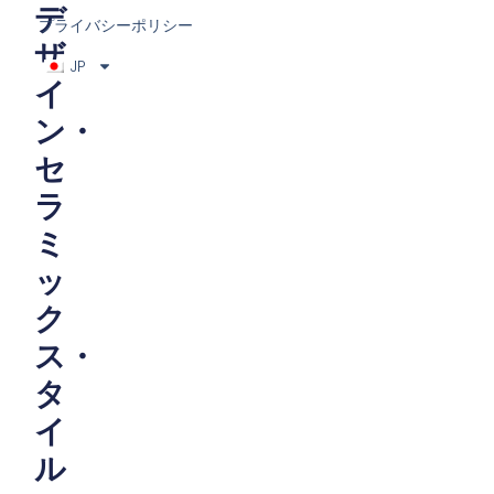
デ
プライバシーポリシー
ザ
JP
イ
ン・
セ
ラ
ミ
ッ
ク
ス・
タ
イ
ル