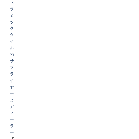
セ
ラ
ミ
ッ
ク
タ
イ
ル
の
サ
プ
ラ
イ
ヤ
ー
と
デ
ィ
ー
ラ
ー