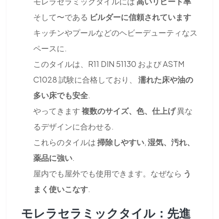
モレラセラミックタイルには
高いリピート率
そして〜である
ビルダーに信頼されています
キッチンやプールなどのヘビーデューティなス
ペースに.
このタイルは、R11 DIN 51130 および ASTM
C1028 試験に合格しており、
濡れた床や油の
多い床でも安全
.
やってきます
複数のサイズ、色、仕上げ
異な
るデザインに合わせる.
これらのタイルは
掃除しやすい
,
湿気、汚れ、
薬品に強い
.
屋内でも屋外でも使用できます。なぜなら
う
まく使いこなす
.
モレラセラミックタイル：先進