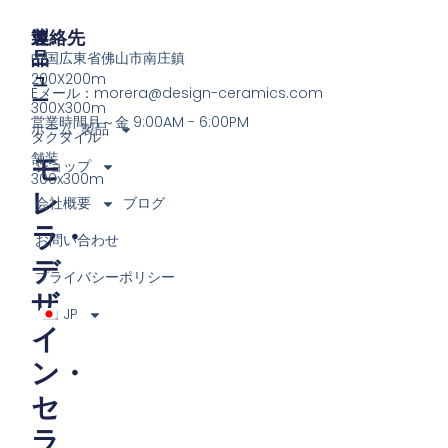
製
メ
連絡先
品
ニ
中国広東省佛山市南庄鎮
ュ
200X200m
Eメール：
morera@design-ceramics.com
ー
300X300m
営業時間月～金 9:00AM - 6:00PM
ホーム
製品
タクタイル
舗装
モ
ショップ
300x300m
レ
会社概要
ブログ
ラ・
お問い合わせ
デ
プライバシーポリシー
ザ
JP
イ
ン・
セ
ラ