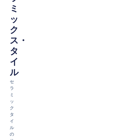
ミ
ッ
ク
ス・
タ
イ
ル
セ
ラ
ミ
ッ
ク
タ
イ
ル
の