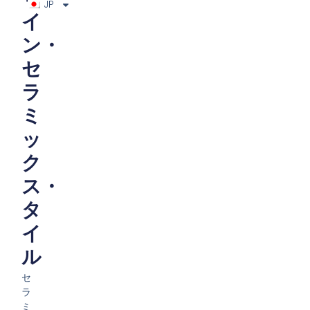
JP
イ
ン・
セ
ラ
ミ
ッ
ク
ス・
タ
イ
ル
セ
ラ
ミ