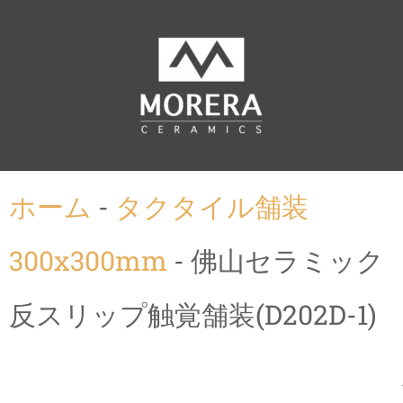
ホーム
-
タクタイル舗装
300x300mm
-
佛山セラミック
反スリップ触覚舗装(D202D-1)