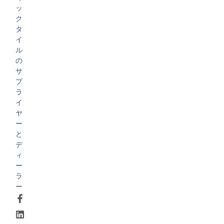
ッ
ク
タ
イ
ル
の
サ
プ
ラ
イ
ヤ
ー
と
デ
ィ
ー
ラ
ー