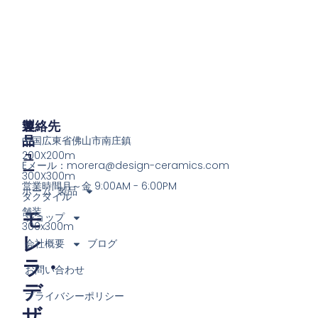
製
メ
連絡先
品
ニ
中国広東省佛山市南庄鎮
ュ
200X200m
Eメール：
morera@design-ceramics.com
ー
300X300m
営業時間月～金 9:00AM - 6:00PM
ホーム
製品
タクタイル
舗装
モ
ショップ
300x300m
レ
会社概要
ブログ
ラ・
お問い合わせ
デ
プライバシーポリシー
ザ