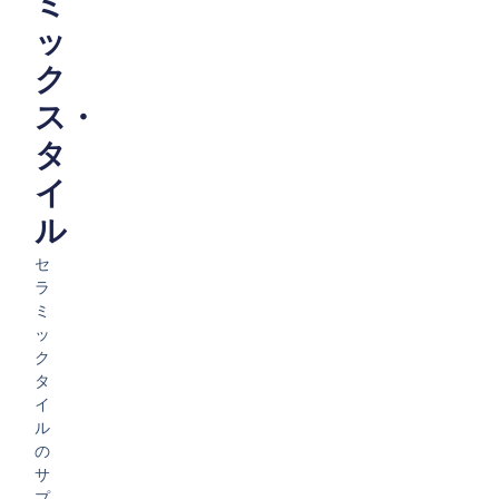
ミ
ッ
ク
ス・
タ
イ
ル
セ
ラ
ミ
ッ
ク
タ
イ
ル
の
サ
プ