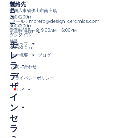
製
メ
連絡先
品
ニ
中国広東省佛山市南庄鎮
ュ
200X200m
Eメール：
morera@design-ceramics.com
ー
300X300m
営業時間月～金 9:00AM - 6:00PM
ホーム
製品
タクタイル
舗装
モ
ショップ
300x300m
レ
会社概要
ブログ
ラ・
お問い合わせ
デ
プライバシーポリシー
ザ
JP
イ
ン・
セ
ラ