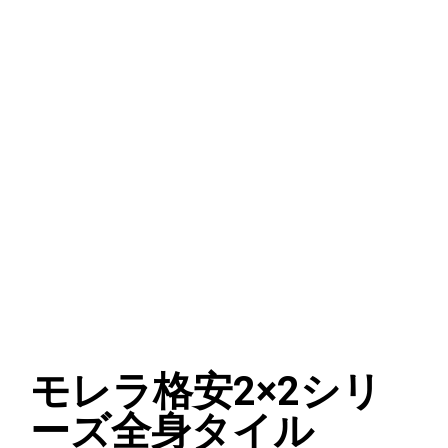
モレラ格安2×2シリ
ーズ全身タイル