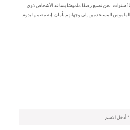
تتمحور شركة موريرا سيراميك حول توفير رصف ملموس للجميع. لقد بنيت شركتنا علاقة مع دولة الإمارات العربية المتحدة لأكثر من 10 سنوات. نحن نصنع رصفًا ملموسًا يساعد الأشخاص ذوي
ي الملموس المستخدمين إلى وجهاتهم بأمان. إنه مصمم ليدوم