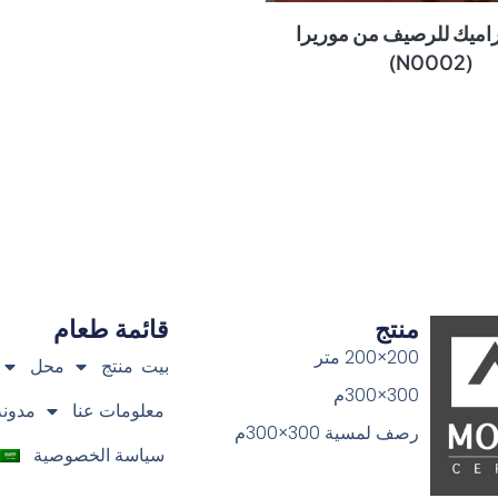
اميك للرصيف من موريرا
(N0002)
منتج
قائمة طعام
200×200 متر
بيت
منتج
محل
300×300م
معلومات عنا
مدونة
رصف لمسية 300×300م
سياسة الخصوصية