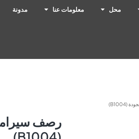
محل
معلومات عنا
مدونة
B1004)
رصف سيراميك
(B1004)