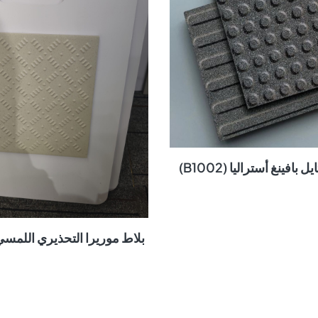
 بافينغ أستراليا (B1002)
بلاط موريرا التحذيري اللمسي (0001