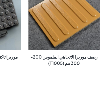
رصف موريرا الاتجاهي الملموس 200-
موريرا تاكتايل
300 مم (T1005)