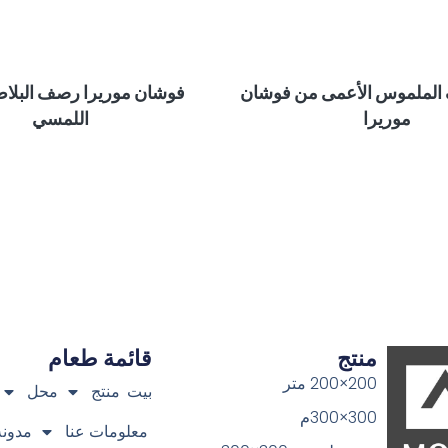
 الملموس الأعمى من فوشان
فوشان موريرا رصف البلاط
موريرا
اللمسي
منتج
قائمة طعام
200×200 متر
بيت
منتج
محل
300×300م
معلومات عنا
مدونة