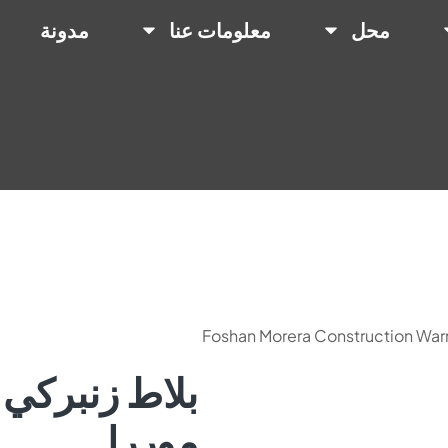
محل
معلومات عنا
مدونة
بلاط زنبركي 
موررا